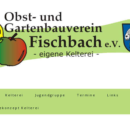
Kelterei
Jugendgruppe
Termine
Links
ekonzept Kelterei