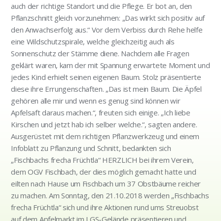
auch der richtige Standort und die Pflege. Er bot an, den
Pflanzschnitt gleich vorzunehmen: „Das wirkt sich positiv auf
den Anwachserfolg aus.“ Vor dem Verbiss durch Rehe helfe
eine Wildschutzspirale, welche gleichzeitig auch als
Sonnenschutz der Stämme diene. Nachdem alle Fragen
geklärt waren, kam der mit Spannung erwartete Moment und
jedes Kind erhielt seinen eigenen Baum. Stolz präsentierte
diese ihre Errungenschaften. „Das ist mein Baum. Die Äpfel
gehören alle mir und wenn es genug sind können wir
Apfelsaft daraus machen.“, freuten sich einige. „Ich liebe
Kirschen und jetzt hab ich selber welche.“, sagten andere.
Ausgerüstet mit dem richtigen Pflanzwerkzeug und einem
Infoblatt zu Pflanzung und Schnitt, bedankten sich
„Fischbachs frecha Früchtla“ HERZLICH bei ihrem Verein,
dem OGV Fischbach, der dies möglich gemacht hatte und
eilten nach Hause um Fischbach um 37 Obstbäume reicher
zu machen. Am Sonntag, den 21.10.2018 werden „Fischbachs
frecha Früchtla“ sich und ihre Aktionen rund ums Streuobst
auf dem Apfelmarkt im LGS-Gelände präsentieren und