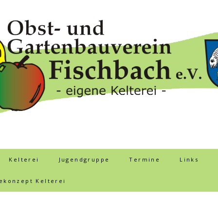
Kelterei
Jugendgruppe
Termine
Links
ekonzept Kelterei