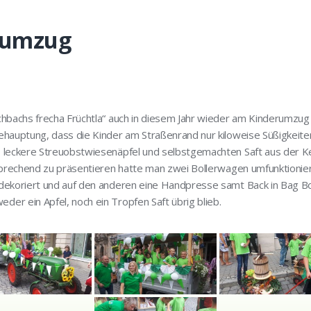
erumzug
hbachs frecha Früchtla“ auch in diesem Jahr wieder am Kinderumzug d
ehauptung, dass die Kinder am Straßenrand nur kiloweise Süßigkeite
 leckere Streuobstwiesenäpfel und selbstgemachten Saft aus der K
sprechend zu präsentieren hatte man zwei Bollerwagen umfunktionier
dekoriert und auf den anderen eine Handpresse samt Back in Bag Bo
r ein Apfel, noch ein Tropfen Saft übrig blieb.